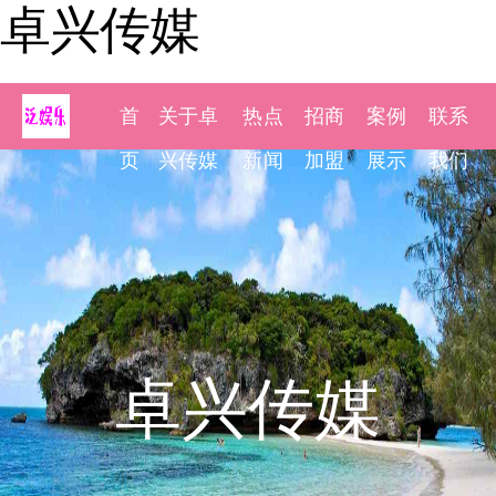
卓兴传媒
首
关于卓
热点
招商
案例
联系
页
兴传媒
新闻
加盟
展示
我们
卓兴传媒